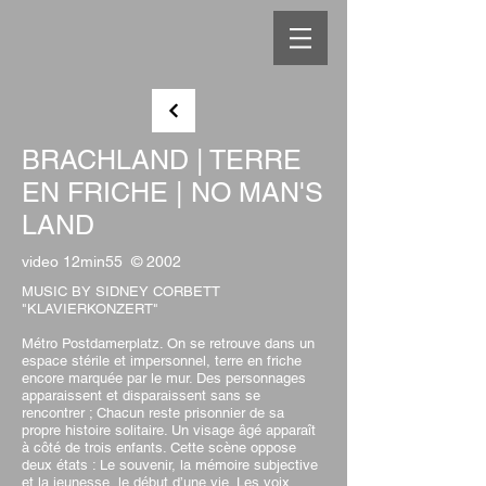
BRACHLAND | TERRE
EN FRICHE | NO MAN'S
LAND
video 12min55 © 2002
MUSIC BY SIDNEY CORBETT
"KLAVIERKONZERT"
Métro Postdamerplatz. On se retrouve dans un
espace stérile et impersonnel, terre en friche
encore marquée par le mur. Des personnages
apparaissent
et disparaissent sans se
rencontrer ; Chacun reste prisonnier de sa
propre
histoire solitaire. Un visage âgé apparaît
à côté de trois enfants. Cette scène
oppose
deux états : Le souvenir, la mémoire subjective
et la jeunesse, le dé
but d’une vie. Les voix